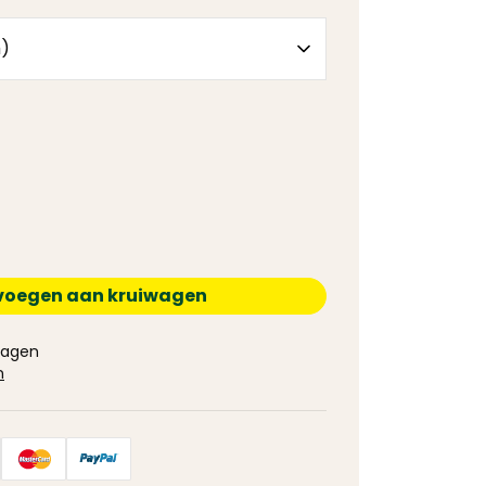
voegen aan kruiwagen
 dagen
n