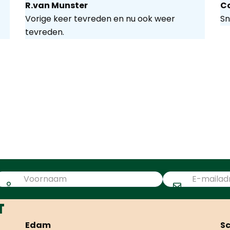
R.van Munster
C
Vorige keer tevreden en nu ook weer
Sn
tevreden.
T
Edam
S