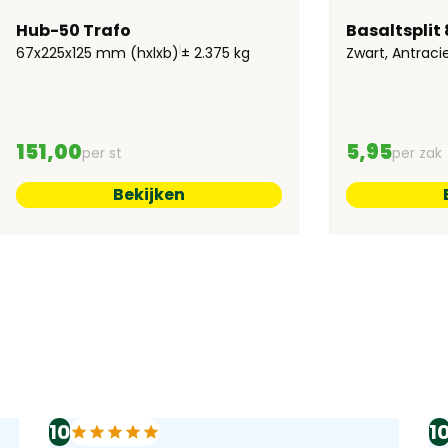
Hub-50 Trafo
Basaltsplit
67x225x125 mm (hxlxb)
± 2.375 kg
Zwart, Antraci
151,00
5,95
per st
per zak
Bekijken
10
1