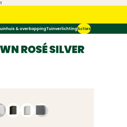
t
uinhuis & overkapping
Tuinverlichting
Acties
WN ROSÉ SILVER