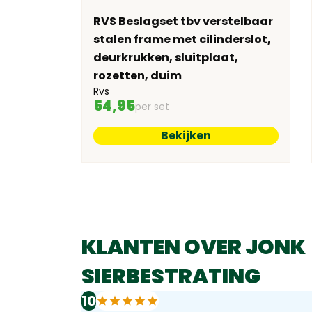
RVS Beslagset tbv verstelbaar
kg
stalen frame met cilinderslot,
deurkrukken, sluitplaat,
rozetten, duim
Rvs
54,95
per set
Bekijken
KLANTEN OVER JONK
SIERBESTRATING
10