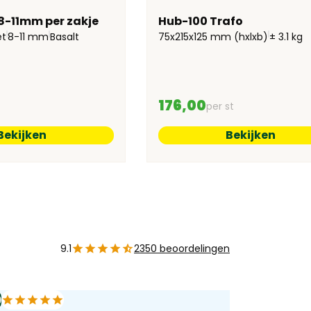
 8-11mm per zakje
Hub-100 Trafo
et
8-11 mm
Basalt
75x215x125 mm (hxlxb)
± 3.1 kg
176,00
per st
Bekijken
Bekijken
9.1
2350 beoordelingen
0
10