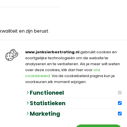
aliteit en zijn berust
tie plan
www.jonksierbestrating.nl
gebruikt cookies en
en met het easy-lock
soortgelijke technologieën om de website te
analyseren en te verbeteren. Als je meer wilt weten
ed ook een veilig gevoel
over deze cookies, klik dan hier voor
ons
lt, Wat het absoluut veilig
cookiebeleid
. Via de cookiebeleid pagina kun je
voorkeuren elk moment wijzigen.
el
ge warme zomernachten
Functioneel
Statistieken
Marketing