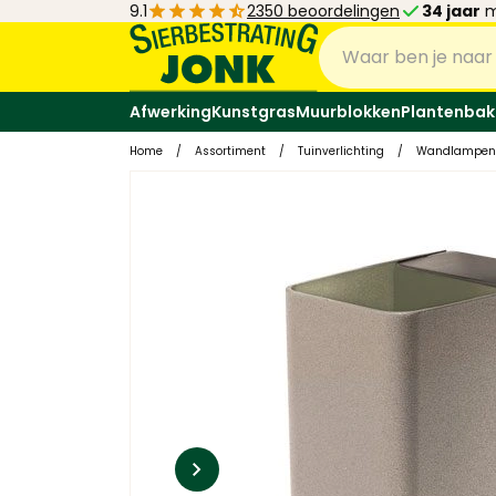
9.1
2350 beoordelingen
34 jaar
m
Afwerking
Kunstgras
Muurblokken
Plantenbak
Home
/
Assortiment
/
Tuinverlichting
/
Wandlampen