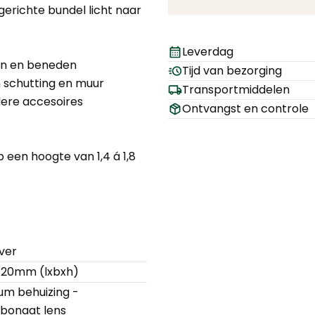
richte bundel licht naar
Leverdag
en en beneden
Tijd van bezorging
n schutting en muur
Transportmiddelen
ere accesoires
Ontvangst en controle
een hoogte van 1,4 á 1,8
lver
120mm (lxbxh)
um behuizing -
bonaat lens