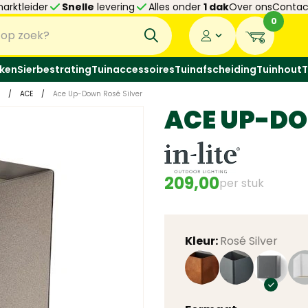
arktleider
Snelle
levering
Alles onder
1 dak
Over ons
Contac
0
ken
Sierbestrating
Tuinaccessoires
Tuinafscheiding
Tuinhout
T
/
ACE
/
Ace Up-Down Rosé Silver
ACE UP-DO
209,00
per stuk
Kleur:
Rosé Silver