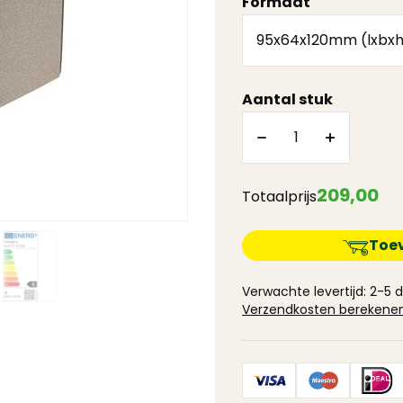
Formaat
Aantal stuk
209
,
00
Totaalprijs
Toe
Verwachte levertijd: 2-5
Verzendkosten berekene