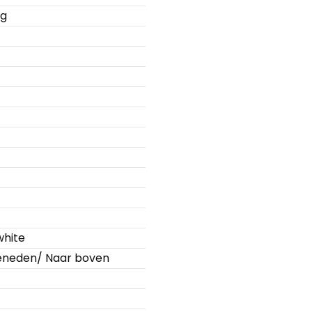
kg
hite
eneden/ Naar boven