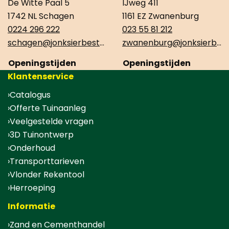
De Witte Paal 5
IJweg 411
1742 NL Schagen
1161 EZ Zwanenburg
0224 296 222
023 55 81 212
schagen@jonksierbestrating.nl
zwanenburg@jonksierbestrating.nl
Openingstijden
Openingstijden
Klantenservice
Catalogus
Offerte Tuinaanleg
Veelgestelde vragen
3D Tuinontwerp
Onderhoud
Transporttarieven
Vlonder Rekentool
Herroeping
Informatie
Zand en Cementhandel