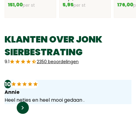
151,00
5,95
176,00
per st
per st
p
KLANTEN OVER JONK
SIERBESTRATING
9.1
2350 beoordelingen
10
Annie
Heel netjes en heel mooi gedaan .