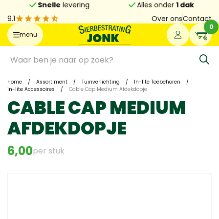
Snelle
levering
Alles onder
1 dak
9.1
Over ons
Contact
0
menu
Home
/
Assortiment
/
Tuinverlichting
/
In-lite Toebehoren
/
in-lite Accessoires
/
Cable Cap Medium Afdekdopje
CABLE CAP MEDIUM
AFDEKDOPJE
6,00
per stuk