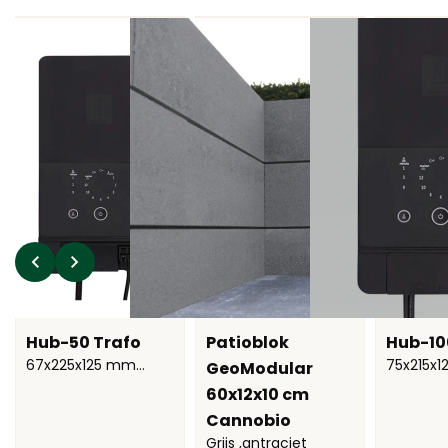
Hub-50 Trafo
Patioblok
Hub-10
67x225x125 mm
75x215x
GeoModular
(hxlxb)
(hxlxb)
60x12x10 cm
Cannobio
Grijs ,antraciet