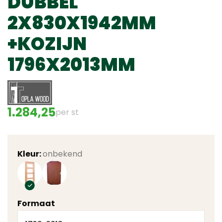
DUBBEL
2X830X1942MM
+KOZIJN
1796X2013MM
1.284,25
per st
Kleur:
onbekend
Formaat