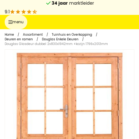
34 jaar
marktleider
9.1
menu
Home
/
Assortiment
/
Tuinhuis en Overkapping
/
Deuren en ramen
/
Douglas Enkele Deuren
/
Douglas Glasdeur dubbel 2x830x1942mm +kozijn 1796x2013mm