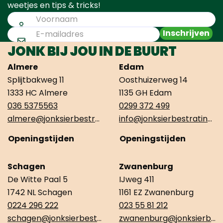
weetjes en tips & tricks!
Inschrijven
JONK BIJ JOU IN DE BUURT
Almere
Edam
Splijtbakweg 11
Oosthuizerweg 14
1333 HC Almere
1135 GH Edam
036 5375563
0299 372 499
almere@jonksierbestrating.nl
info@jonksierbestrating.nl
Openingstijden
Openingstijden
Schagen
Zwanenburg
De Witte Paal 5
IJweg 411
1742 NL Schagen
1161 EZ Zwanenburg
0224 296 222
023 55 81 212
schagen@jonksierbestrating.nl
zwanenburg@jonksierbestrating.nl