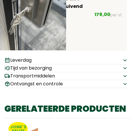
links schuivend
AL24
179,00
per st
Leverdag
Tijd van bezorging
Transportmiddelen
Ontvangst en controle
GERELATEERDE PRODUCTEN
JONK'S