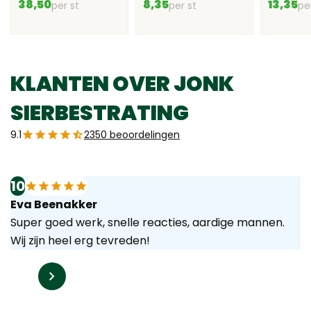
38,50
8,35
13,35
per st
per st
pe
KLANTEN OVER JONK
SIERBESTRATING
9.1
2350 beoordelingen
10
Eva Beenakker
Super goed werk, snelle reacties, aardige mannen.
Wij zijn heel erg tevreden!