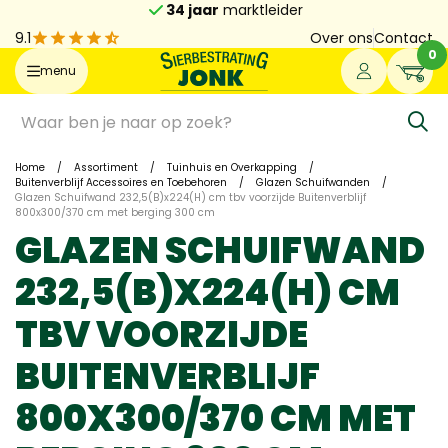
34 jaar
marktleider
9.1
Over ons
Contact
0
menu
Home
/
Assortiment
/
Tuinhuis en Overkapping
/
Buitenverblijf Accessoires en Toebehoren
/
Glazen Schuifwanden
/
Glazen Schuifwand 232,5(B)x224(H) cm tbv voorzijde Buitenverblijf
800x300/370 cm met berging 300 cm
GLAZEN SCHUIFWAND
232,5(B)X224(H) CM
TBV VOORZIJDE
BUITENVERBLIJF
800X300/370 CM MET