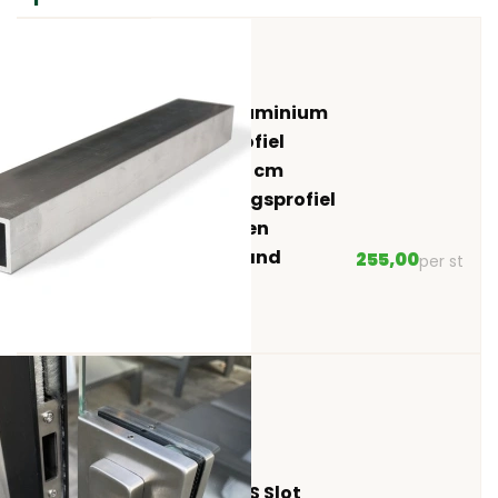
Aluxe Aluminium
Kokerprofiel
400x11x6 cm
funderingsprofiel
tbv glazen
schuifwand
255,00
per st
Aluxe RVS Slot