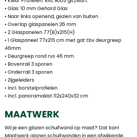
• Kleur Profielen: RAL 9005 gitzwart
• Glas: 10 mm Gehard Glas
• Naar links openend, gezien van buiten
• Overlap glaspanelen 26 mm
• 2 Glaspanelen 77(B)x215(H)
• 1 Glaspaneel 77x215 cm met gat tbv deurgreep
46mm
• Deurgreep rond rvs 46 mm
• Bovenrail 3 sporen
• Onderrail 3 sporen
• Zijgeleiders
• Incl. borstelprofielen
• Incl. panoramakist 112x240x32 cm
MAATWERK
Wil je een glazen schuifwand op maat? Dat kan!
Maatwerk glazen schuifwanden in een afwijkende