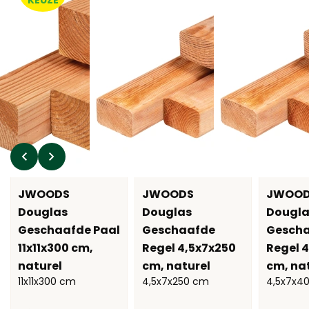
KEUZE
JWOODS
JWOODS
JWOO
Douglas
Douglas
Dougla
Geschaafde Paal
Geschaafde
Gesch
11x11x300 cm,
Regel 4,5x7x250
Regel 
naturel
cm, naturel
cm, na
11x11x300 cm
4,5x7x250 cm
4,5x7x4