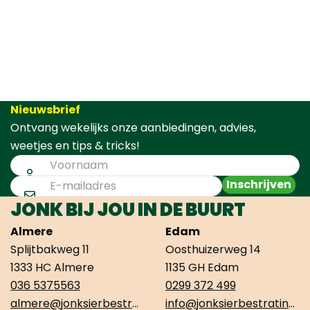
Nieuwsbrief
Ontvang wekelijks onze aanbiedingen, advies,
weetjes en tips & tricks!
Inschrijven
JONK BIJ JOU IN DE BUURT
Almere
Edam
Splijtbakweg 11
Oosthuizerweg 14
1333 HC Almere
1135 GH Edam
036 5375563
0299 372 499
almere@jonksierbestrating.nl
info@jonksierbestrating.nl