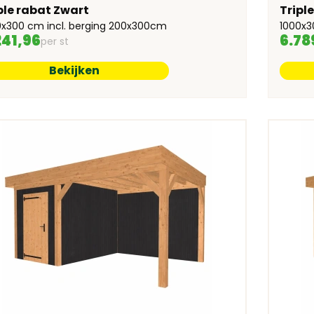
ple rabat Zwart
Tripl
0x300 cm incl. berging 200x300cm
1000x3
241,96
6.78
per st
Bekijken