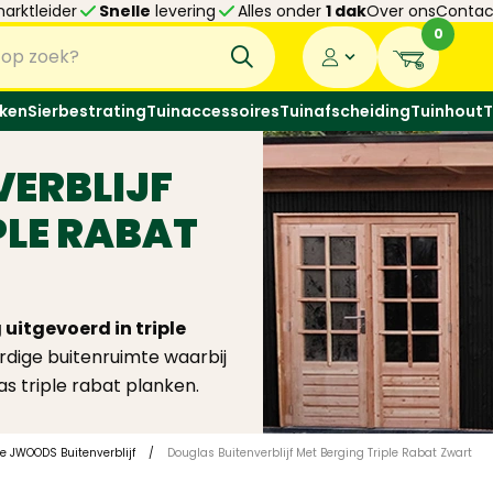
arktleider
Snelle
levering
Alles onder
1 dak
Over ons
Contac
0
ken
Sierbestrating
Tuinaccessoires
Tuinafscheiding
Tuinhout
T
VERBLIJF
PLE RABAT
uitgevoerd in triple
dige buitenruimte waarbij
s triple rabat planken.
ie JWOODS Buitenverblijf
/
Douglas Buitenverblijf Met Berging Triple Rabat Zwart