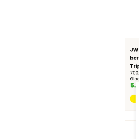
JWO
ber
Tri
700
Gla
5.