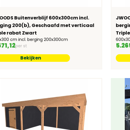
ODS Buitenverblijf 600x300cm incl.
JWOOD
ging 200(b), Geschaafd met verticaal
bergi
ple rabat Zwart
Tripl
x300 cm incl. berging 200x300cm
600x30
671,12
5.26
per st
Bekijken