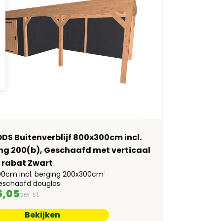
S Buitenverblijf 800x300cm incl.
ng 200(b), Geschaafd met verticaal
e rabat Zwart
0cm incl. berging 200x300cm
eschaafd douglas
6,05
per st
Bekijken