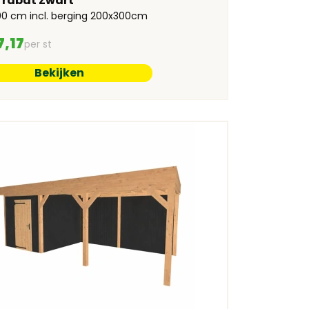
e rabat Zwart
0 cm incl. berging 200x300cm
7,17
per st
Bekijken