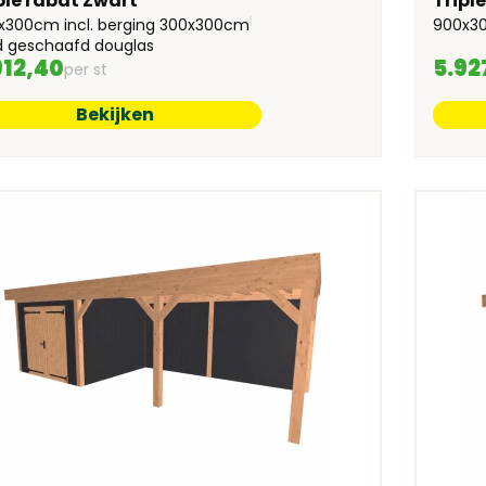
ple rabat Zwart
Tripl
x300cm incl. berging 300x300cm
900x30
d geschaafd douglas
912,40
5.92
per st
Bekijken