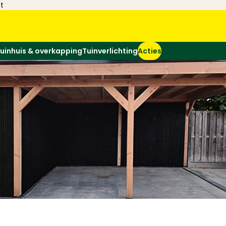
t
uinhuis & overkapping
Tuinverlichting
Acties