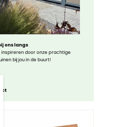
ij ons langs
e inspireren door onze prachtige
inen bij jou in de buurt!
act