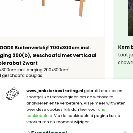
Kom b
ODS Buitenverblijf 700x300cm incl.
Laat j
ging 200(b), Geschaafd met verticaal
showtu
ple rabat Zwart
x300cm incl. berging 200x300cm
d geschaafd douglas
120,24
per st
www.jonksierbestrating.nl
gebruikt cookies en
Bekijken
Cont
soortgelijke technologieën om de website te
analyseren en te verbeteren. Als je meer wilt weten
over deze cookies, klik dan hier voor
ons
cookiebeleid
. Via de cookiebeleid pagina kun je
voorkeuren elk moment wijzigen.