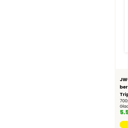
JWO
ber
Tri
700
Gla
5.