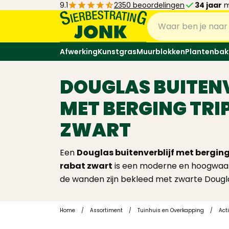
9.1
2350 beoordelingen
34 jaar
m
Afwerking
Kunstgras
Muurblokken
Plantenbak
DOUGLAS BUITEN
MET BERGING TRI
ZWART
Een
Douglas buitenverblijf met berging 
rabat zwart
is een moderne en hoogwaar
de wanden zijn bekleed met zwarte Dougla
Home
/
Assortiment
/
Tuinhuis en Overkapping
/
Act