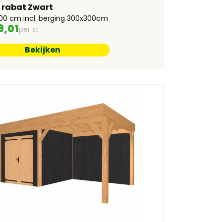
e rabat Zwart
00 cm incl. berging 300x300cm
9,01
per st
Bekijken