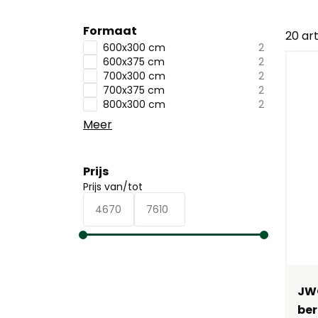
Formaat
20
art
600x300 cm
2
600x375 cm
2
700x300 cm
2
700x375 cm
2
800x300 cm
2
Meer
Prijs
Prijs van/tot
JWO
ber