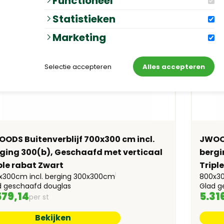
Functioneel
Statistieken
Marketing
Selectie accepteren
Alles accepteren
ODS Buitenverblijf 700x300 cm incl.
JWOOD
ging 300(b), Geschaafd met verticaal
bergi
ple rabat Zwart
Tripl
x300cm incl. berging 300x300cm
800x30
d geschaafd douglas
Glad g
579,14
5.31
per st
Bekijken