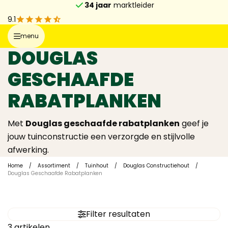
34 jaar
marktleider
9.1
menu
DOUGLAS
GESCHAAFDE
RABATPLANKEN
Met
Douglas geschaafde rabatplanken
geef je
jouw tuinconstructie een verzorgde en stijlvolle
afwerking.
Home
/
Assortiment
/
Tuinhout
/
Douglas Constructiehout
/
Douglas Geschaafde Rabatplanken
Filter resultaten
3
artikelen