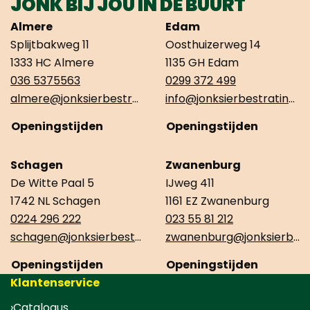
JONK BIJ JOU IN DE BUURT
Almere
Edam
Splijtbakweg 11
Oosthuizerweg 14
1333 HC Almere
1135 GH Edam
036 5375563
0299 372 499
almere@jonksierbestrating.nl
info@jonksierbestrating.nl
Openingstijden
Openingstijden
Schagen
Zwanenburg
De Witte Paal 5
IJweg 411
1742 NL Schagen
1161 EZ Zwanenburg
0224 296 222
023 55 81 212
schagen@jonksierbestrating.nl
zwanenburg@jonksierbestrating.nl
Openingstijden
Openingstijden
Klantenservice
Catalogus