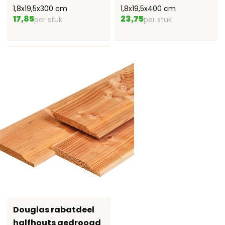
1,8x19,5x300 cm
1,8x19,5x400 cm
17,85
23,75
per stuk
per stuk
Douglas rabatdeel
halfhouts gedroogd