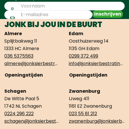
Inschrijven
JONK BIJ JOU IN DE BUURT
Almere
Edam
Splijtbakweg 11
Oosthuizerweg 14
1333 HC Almere
1135 GH Edam
036 5375563
0299 372 499
almere@jonksierbestrating.nl
info@jonksierbestrating.nl
Openingstijden
Openingstijden
Schagen
Zwanenburg
De Witte Paal 5
IJweg 411
1742 NL Schagen
1161 EZ Zwanenburg
0224 296 222
023 55 81 212
schagen@jonksierbestrating.nl
zwanenburg@jonksierbestrating.nl