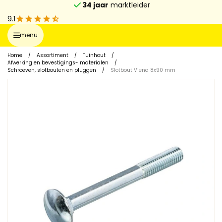
34 jaar
marktleider
9.1
menu
Home
/
Assortiment
/
Tuinhout
/
Afwerking en bevestigings- materialen
/
Schroeven, slotbouten en pluggen
/
Slotbout Viena 8x90 mm