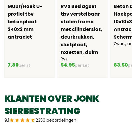
Muur/Hoek U-
RVS Beslagset
Beton 
profiel tbv
tbv verstelbaar
Hoekpa
betonplaat
stalen frame
10x10x
240x2 mm
met cilinderslot,
Antraci
antraciet
deurkrukken,
Scherm
Zwart, a
sluitplaat,
rozetten, duim
Rvs
7,80
54,95
83,50
per st
per set
pe
KLANTEN OVER JONK
SIERBESTRATING
9.1
2350 beoordelingen