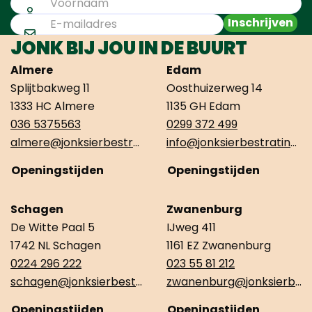
Inschrijven
JONK BIJ JOU IN DE BUURT
Almere
Edam
Splijtbakweg 11
Oosthuizerweg 14
1333 HC Almere
1135 GH Edam
036 5375563
0299 372 499
almere@jonksierbestrating.nl
info@jonksierbestrating.nl
Openingstijden
Openingstijden
Schagen
Zwanenburg
De Witte Paal 5
IJweg 411
1742 NL Schagen
1161 EZ Zwanenburg
0224 296 222
023 55 81 212
schagen@jonksierbestrating.nl
zwanenburg@jonksierbestrating.nl
Openingstijden
Openingstijden