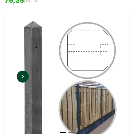
75,35
per st