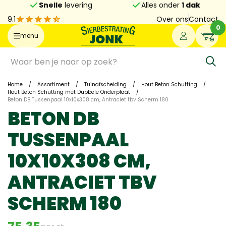
Snelle
levering
Alles onder
1 dak
9.1
Over ons
Contact
0
menu
Home
/
Assortiment
/
Tuinafscheiding
/
Hout Beton Schutting
/
Hout Beton Schutting met Dubbele Onderplaat
/
Beton DB Tussenpaal 10x10x308 cm, Antraciet tbv Scherm 180
BETON DB
TUSSENPAAL
10X10X308 CM,
ANTRACIET TBV
SCHERM 180