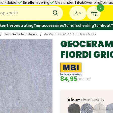
arktleider
Snelle
levering
Alles onder
1 dak
Over ons
Contac
0
ken
Sierbestrating
Tuinaccessoires
Tuinafscheiding
Tuinhout
T
/
Keramische Terrastegels
/
GeoCeramica 60x60x4 cm Fiordi Grigio
GEOCERAM
FIORDI GRI
84,95
per m²
Kleur:
Fiordi Grigio