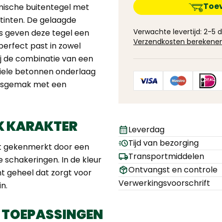
Toe
mische buitentegel met
jstinten. De gelaagde
Verwachte levertijd: 2-5
es geven deze tegel een
Verzendkosten berekene
 perfect past in zowel
ij de combinatie van een
biele betonnen onderlaag
iksgemak met een
K KARAKTER
Leverdag
Tijd van bezorging
dt gekenmerkt door een
Transportmiddelen
e schakeringen. In de kleur
Ontvangst en controle
t geheel dat zorgt voor
Verwerkingsvoorschrift
in.
E TOEPASSINGEN