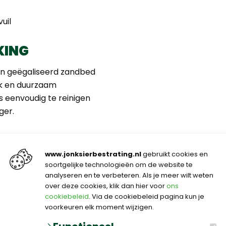
uil
KING
en geëgaliseerd zandbed
ak en duurzaam
s eenvoudig te reinigen
ger.
MBINEREN
www.jonksierbestrating.nl
gebruikt cookies en
lichte betonlook tegels,
soortgelijke technologieën om de website te
rustige, tijdloze
analyseren en te verbeteren. Als je meer wilt weten
over deze cookies, klik dan hier voor
ons
g.
cookiebeleid
. Via de cookiebeleid pagina kun je
voorkeuren elk moment wijzigen.