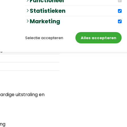
Functioneel
rigio
Statistieken
cm
Marketing
ramiek, 3 cm Stabikorn
eton
Selectie accepteren
Alles accepteren
ste keramische toplaag
kg
rdige uitstraling en
ing