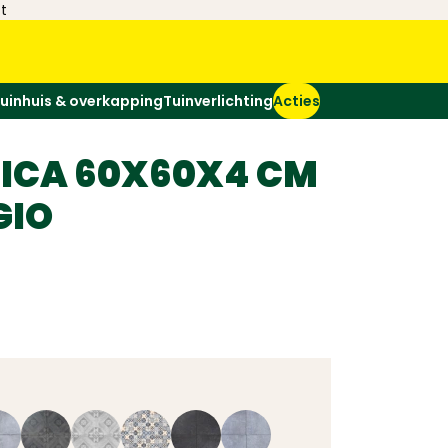
t
uinhuis & overkapping
Tuinverlichting
Acties
ICA 60X60X4 CM
GIO