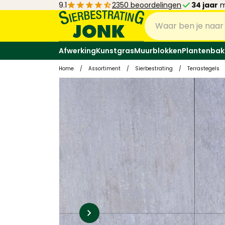
9.1
2350 beoordelingen
34 jaar
m
Afwerking
Kunstgras
Muurblokken
Plantenbak
Home
/
Assortiment
/
Sierbestrating
/
Terrastegels