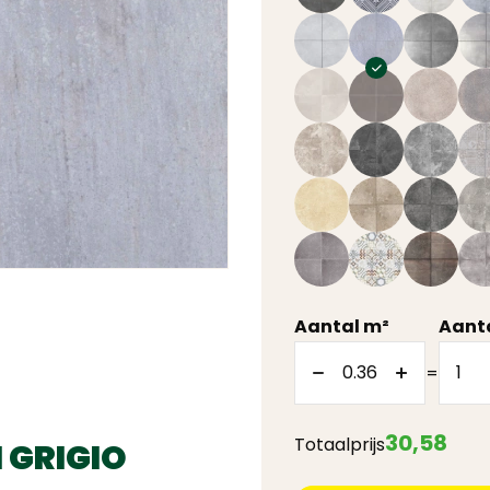
Aantal m²
Aanta
=
30
,
58
Totaalprijs
 GRIGIO