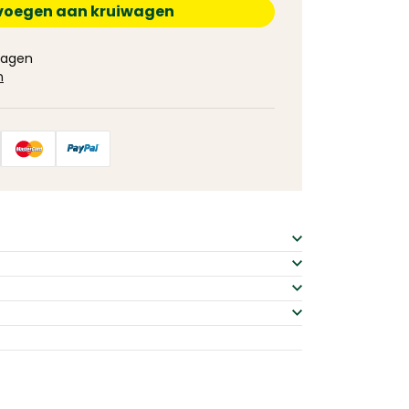
voegen aan kruiwagen
 dagen
n