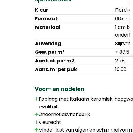
Kleur
Fiordi G
Formaat
60x60 
Materiaal
1 cm ke
onderb
Afwerking
Slijtva
Gew. per m²
± 87.5 
Aant. st. per m2
2.78
Aant. m² per pak
10.08
Voor- en nadelen
Toplaag met Italiaans keramiek; hoogwaa
kwaliteit
Onderhoudsvriendelijk
Kleurecht
Minder last van algen en schimmelvorm