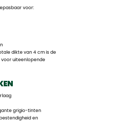
oepasbaar voor:
en
tale dikte van 4 cm is de
t voor uiteenlopende
KEN
rlaag
ante grigio-tinten
bestendigheid en