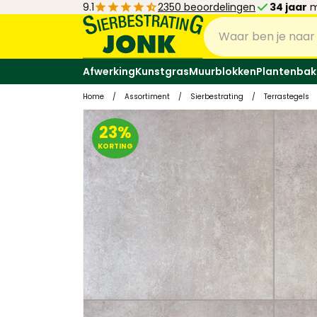
9.1
2350 beoordelingen
34 jaar
m
Afwerking
Kunstgras
Muurblokken
Plantenbak
Home
/
Assortiment
/
Sierbestrating
/
Terrastegels
23%
KORTING