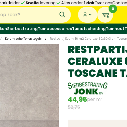
arktleider
Snelle
levering
Alles onder
1 dak
Over ons
Contac
0
ken
Sierbestrating
Tuinaccessoires
Tuinafscheiding
Tuinhout
T
/
Keramische Terrastegels
/
Restpartij Edam: 16 m2 Ceraluxe 60x60x3 cm Tosca
RESTPARTIJ
CERALUXE 
TOSCANE 
44,95
per m²
58,75