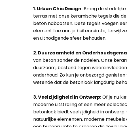
1. Urban Chic Design:
Breng de stedelijke 
terras met onze keramische tegels die de i
beton nabootsen. Deze tegels voegen een
element toe aan je buitenruimte, terwijl z
en uitnodigende sfeer behouden.
2. Duurzaamheid en Onderhoudsgema
van beton zonder de nadelen. Onze kerami
duurzaam, bestand tegen weersinvloeden
onderhoud. Zo kun je onbezorgd genieten va
wetende dat de betonlook langdurig behou
3. Veelzijdigheid in Ontwerp:
Of je nu ki
moderne uitstraling of een meer eclectis
betonlook biedt veelzijdigheid in ontwerp
natuurlijke elementen, moderne meubels 
een buitenruimte te creëren die zowel eigen