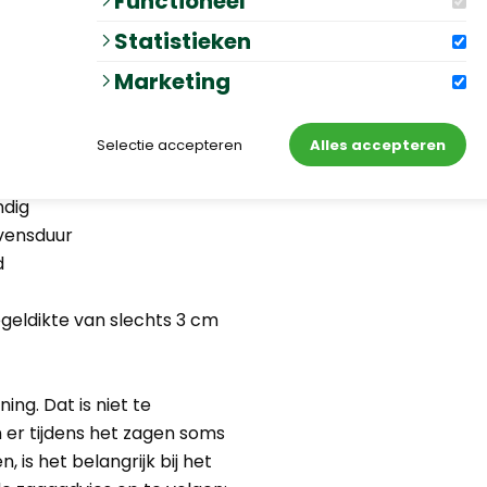
Functioneel
 schoonmaken van het
 prettig te weten dat je nu
Statistieken
n spijt zult krijgen. Met
Marketing
e kies je voor maximaal
Selectie accepteren
Alles accepteren
ndig
vensduur
d
geldikte van slechts 3 cm
ing. Dat is niet te
n er tijdens het zagen soms
 is het belangrijk bij het