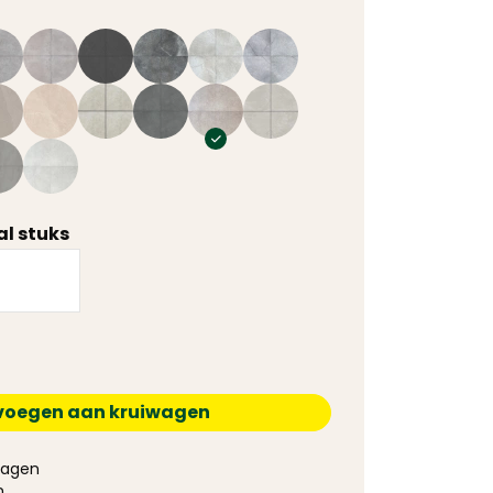
l stuks
voegen aan kruiwagen
 dagen
n