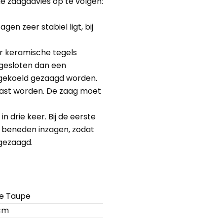
e zaagadvies op te volgen:
agen zeer stabiel ligt, bij
or keramische tegels
r gesloten dan een
rgekoeld gezaagd worden.
past worden. De zaag moet
n drie keer. Bij de eerste
 beneden inzagen, zodat
rgezaagd.
e Taupe
cm