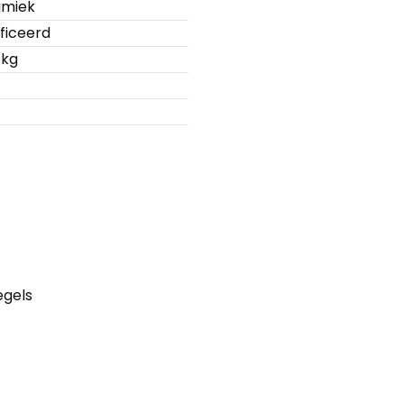
amiek
ficeerd
 kg
egels