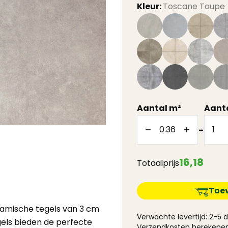
Kleur:
Toscane Taupe
Aantal m²
Aanta
=
16
,
18
Totaalprijs
Toe
amische tegels van 3 cm
Verwachte levertijd: 2-5
egels bieden de perfecte
Verzendkosten berekene