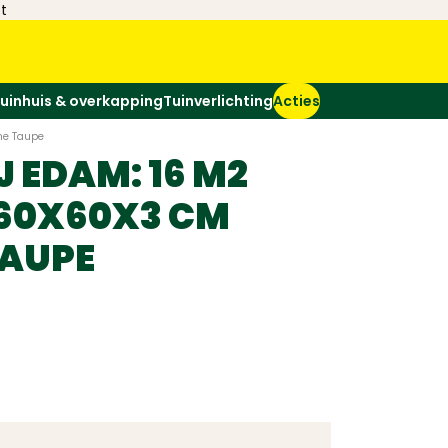
t
uinhuis & overkapping
Tuinverlichting
Acties
ne Taupe
 EDAM: 16 M2
60X60X3 CM
TAUPE