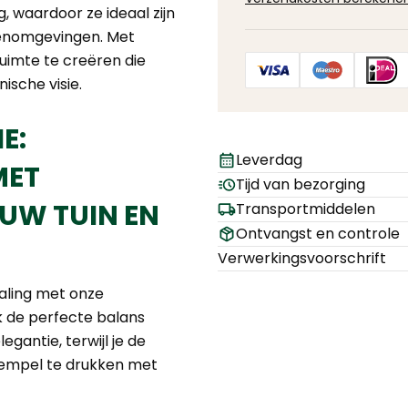
, waardoor ze ideaal zijn
tenomgevingen. Met
ruimte te creëren die
ische visie.
E:
Leverdag
MET
Tijd van bezorging
UW TUIN EN
Transportmiddelen
Ontvangst en controle
Verwerkingsvoorschrift
raling met onze
 de perfecte balans
egantie, terwijl je de
tempel te drukken met