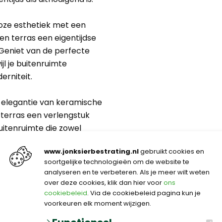
loze esthetiek met een
en terras een eigentijdse
. Geniet van de perfecte
ijl je buitenruimte
rniteit.
e elegantie van keramische
 terras een verlengstuk
uitenruimte die zowel
www.jonksierbestrating.nl
gebruikt cookies en
soortgelijke technologieën om de website te
N VEEL
analyseren en te verbeteren. Als je meer wilt weten
over deze cookies, klik dan hier voor
ons
cookiebeleid
. Via de cookiebeleid pagina kun je
voorkeuren elk moment wijzigen.
In de tuin werken wordt ook