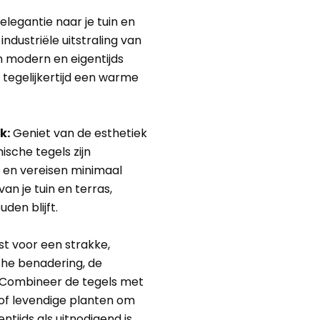
elegantie naar je tuin en
ndustriële uitstraling van
 modern en eigentijds
e tegelijkertijd een warme
k:
Geniet van de esthetiek
sche tegels zijn
 en vereisen minimaal
n je tuin en terras,
den blijft.
est voor een strakke,
che benadering, de
. Combineer de tegels met
of levendige planten om
tijds als uitnodigend is.