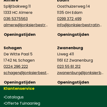
Almere
Edam
Splijtbakweg 11
Oosthuizerweg 14
1333 HC Almere
1135 GH Edam
036 5375563
0299 372 499
almere@jonksierbestrating.nl
info@jonksierbestrating.nl
Openingstijden
Openingstijden
Schagen
Zwanenburg
De Witte Paal 5
IJweg 411
1742 NL Schagen
1161 EZ Zwanenburg
0224 296 222
023 55 81 212
schagen@jonksierbestrating.nl
zwanenburg@jonksierbestrating.nl
Openingstijden
Openingstijden
Klantenservice
Catalogus
Offerte Tuinaanleg