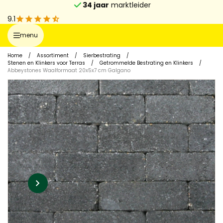
34 jaar
marktleider
9.1
menu
Home
/
Assortiment
/
Sierbestrating
/
Stenen en Klinkers voor Terras
/
Getrommelde Bestrating en Klinkers
/
Abbeystones Waalformaat 20x5x7 cm Galgano