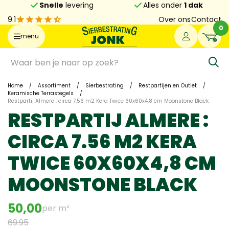
Snelle
levering
Alles onder
1 dak
9.1
Over ons
Contact
0
menu
Home
/
Assortiment
/
Sierbestrating
/
Restpartijen en Outlet
/
Keramische Terrastegels
/
Restpartij Almere : circa 7.56 m2 Kera Twice 60x60x4,8 cm Moonstone Black
RESTPARTIJ ALMERE :
CIRCA 7.56 M2 KERA
TWICE 60X60X4,8 CM
MOONSTONE BLACK
50,00
per m²
69.95