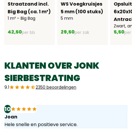
Straatzand incl.
WS Voegkruisjes
Opslui
Big Bag (ca. 1 m³)
5 mm (100 stuks)
6x20x1
1 m³ – Big Bag
5 mm
Antrac
Zwart, a
42,50
29,50
5,50
per bb
per zak
per
KLANTEN OVER JONK
SIERBESTRATING
9.1
2350 beoordelingen
10
Joan
Hele snelle en positieve service.