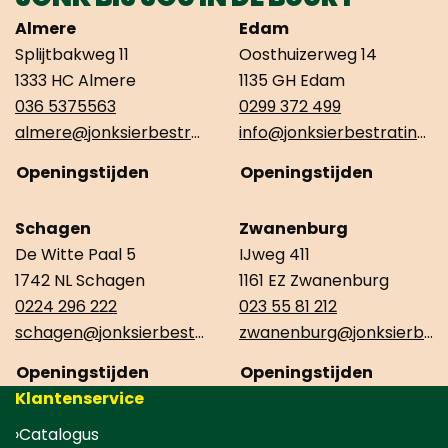
Almere
Edam
Splijtbakweg 11
Oosthuizerweg 14
1333 HC Almere
1135 GH Edam
036 5375563
0299 372 499
almere@jonksierbestrating.nl
info@jonksierbestrating.nl
Openingstijden
Openingstijden
Schagen
Zwanenburg
De Witte Paal 5
IJweg 411
1742 NL Schagen
1161 EZ Zwanenburg
0224 296 222
023 55 81 212
schagen@jonksierbestrating.nl
zwanenburg@jonksierbestrating.nl
Openingstijden
Openingstijden
Klantenservice
Catalogus