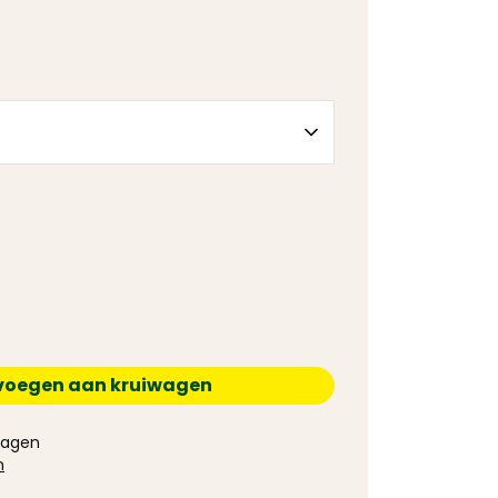
voegen aan kruiwagen
 dagen
n