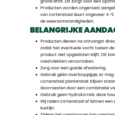
grond aftilt. Dit zorgt voor een optim
Producten worden ongeroest aangel
van cortenstaal duurt ongeveer 4-5 
de weersomstandigheden.
BELANGRIJKE AANDA
Producten dienen na ontvangst direc
zodat het eventuele vocht tussen de
product niet opgesloten blijft. Dit k
roestvlekken veroorzaken.
Zorg voor een goede afwatering.
Gebruik géén overlooppijpje; er mag 
cortenstaal plantenbak blijven staan
doorroesten door een combinatie van
Gebruik geen hydrokorrels: deze hou
Wij raden cortenstaal af binnen een 
kustlijn.
Tijdens het roestproces kan roestwa