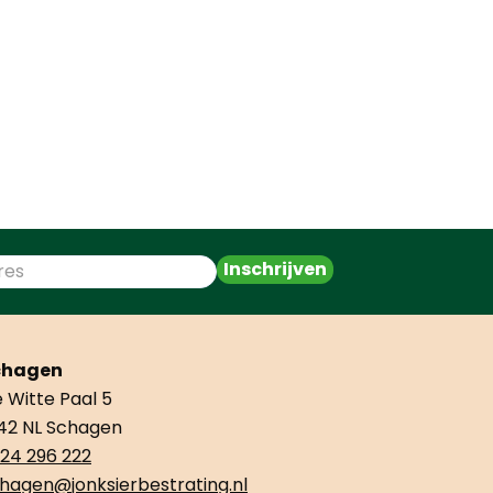
Inschrijven
chagen
 Witte Paal 5
42 NL Schagen
24 296 222
hagen@jonksierbestrating.nl