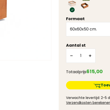
Formaat
Aantal st
615
,
00
Totaalprijs
Toe
Verwachte levertijd: 2-5
Verzendkosten berekene