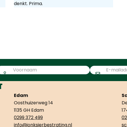
denkt. Prima.
T
Edam
S
Oosthuizerweg 14
De
1135 GH Edam
17
0299 372 499
02
info@jonksierbestrating.nl
sc