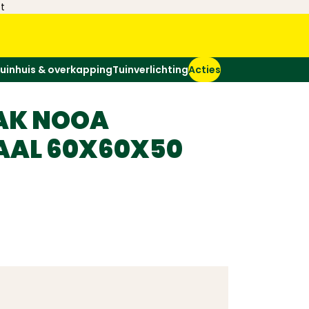
t
uinhuis & overkapping
Tuinverlichting
Acties
AK NOOA
AAL 60X60X50