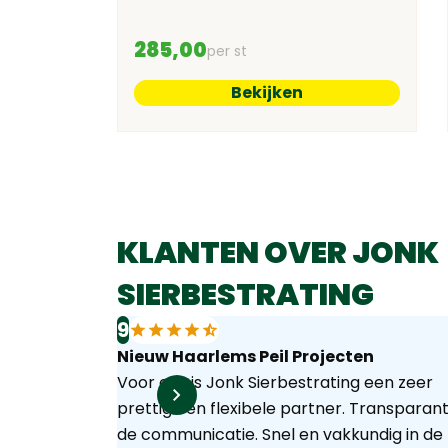
at staal
285,00
per st
Bekijken
KLANTEN OVER JONK
SIERBESTRATING
9
Nieuw Haarlems Peil Projecten
Voor ons is Jonk Sierbestrating een zeer
prettige en flexibele partner. Transparant
de communicatie. Snel en vakkundig in de