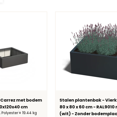
 Carrez met bodem
Stalen plantenbak - Vierk
20x120x40 cm
80 x 80 x 60 cm - RAL9010
.
Polyester
± 19.44 kg
(wit) - Zonder bodempla