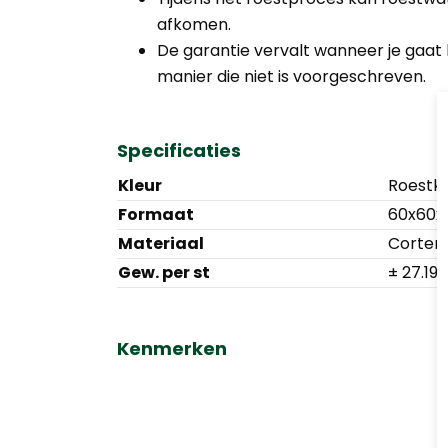
afkomen.
De garantie vervalt wanneer je gaat 
manier die niet is voorgeschreven.
Specificaties
Kleur
Roestkl
Formaat
60x60x
Materiaal
Corten
Gew. per st
± 27.19 
Kenmerken