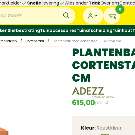
arktleider
Snelle
levering
Alles onder
1 dak
Over ons
Contac
0
ken
Sierbestrating
Tuinaccessoires
Tuinafscheiding
Tuinhout
T
ntenbakken
/
Cortenstaal
/
Plantenbak Nooa cortenstaal 60x60x50 cm
PLANTENB
CORTENST
CM
615,00
per st
Kleur:
Roestkleur