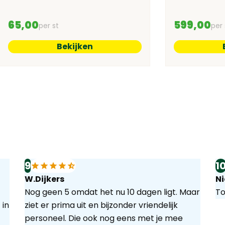
65,00
599,00
per st
per 
Bekijken
9
1
W.Dijkers
Ni
Nog geen 5 omdat het nu 10 dagen ligt. Maar
To
 in
ziet er prima uit en bijzonder vriendelijk
personeel. Die ook nog eens met je mee