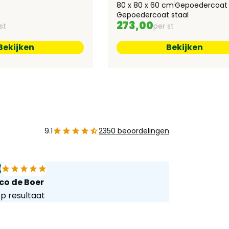
80 x 80 x 60 cm
Gepoedercoat 
Gepoedercoat staal
273,00
st
per st
Bekijken
Bekijken
9.1
2350 beoordelingen
0
10
co de Boer
Ton Rade
p resultaat
Niets dan l
opzichten.