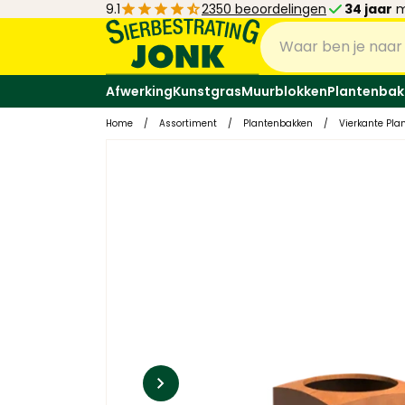
9.1
2350 beoordelingen
34 jaar
m
Afwerking
Kunstgras
Muurblokken
Plantenbak
Home
/
Assortiment
/
Plantenbakken
/
Vierkante Pla