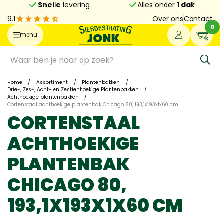
Snelle
levering
Alles onder
1 dak
9.1
Over ons
Contact
0
menu
Home
/
Assortiment
/
Plantenbakken
/
Drie-, Zes-, Acht- en Zestienhoekige Plantenbakken
/
Achthoekige plantenbakken
/
Cortenstaal achthoekige plantenbak Chicago 80, 193,1x193x1x60 cm
CORTENSTAAL
ACHTHOEKIGE
PLANTENBAK
CHICAGO 80,
193,1X193X1X60 CM