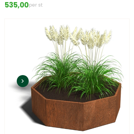
535,00
per st