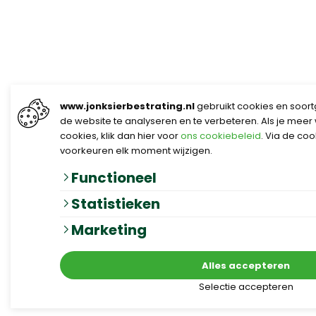
www.jonksierbestrating.nl
gebruikt cookies en soort
de website te analyseren en te verbeteren. Als je meer
cookies, klik dan hier voor
ons cookiebeleid
. Via de co
voorkeuren elk moment wijzigen.
Functioneel
Statistieken
Marketing
Alles accepteren
Selectie accepteren