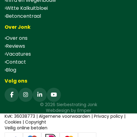
Infra en Wegenbouw
Witte Kalkuitbloei
Betoncentraal
Over Jonk
Over ons
Reviews
Vacatures
Contact
Blog
Volg ons
© 2026 Sierbestrating Jonk
Webdesign by
Emper
KvK: 36038773 |
Algemene voorwaarden
|
Privacy policy
|
Cookies
|
Copyright
Veilig online betalen