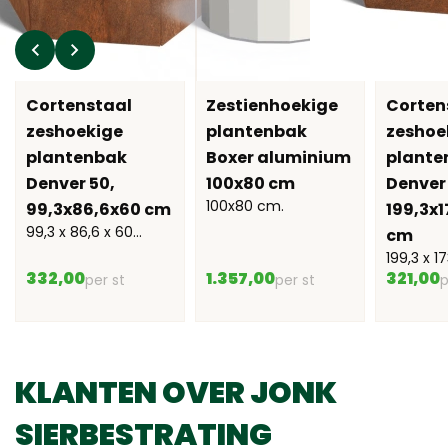
Cortenstaal
Zestienhoekige
Corten
zeshoekige
plantenbak
zeshoe
plantenbak
Boxer aluminium
plante
Denver 50,
100x80 cm
Denver 
100x80 cm.
99,3x86,6x60 cm
199,3x1
99,3 x 86,6 x 60
cm
cm
199,3 x 1
332,00
1.357,00
cm
321,00
per st
per st
p
KLANTEN OVER JONK
SIERBESTRATING