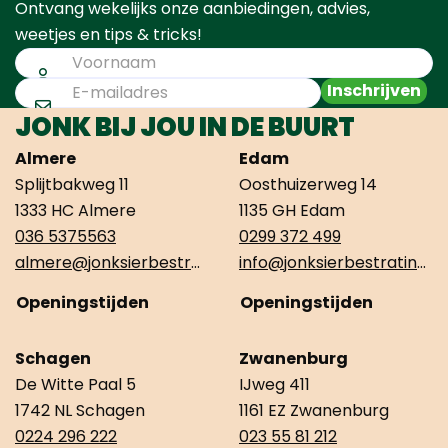
Ontvang wekelijks onze aanbiedingen, advies,
weetjes en tips & tricks!
Inschrijven
JONK BIJ JOU IN DE BUURT
Almere
Edam
Splijtbakweg 11
Oosthuizerweg 14
1333 HC Almere
1135 GH Edam
036 5375563
0299 372 499
almere@jonksierbestrating.nl
info@jonksierbestrating.nl
Openingstijden
Openingstijden
Schagen
Zwanenburg
De Witte Paal 5
IJweg 411
1742 NL Schagen
1161 EZ Zwanenburg
0224 296 222
023 55 81 212