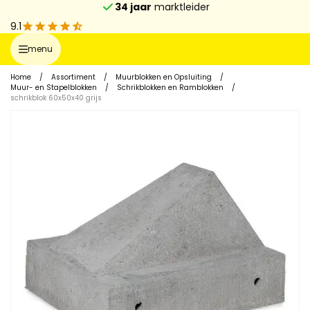
34 jaar
marktleider
9.1
menu
Home
/
Assortiment
/
Muurblokken en Opsluiting
/
Muur- en Stapelblokken
/
Schrikblokken en Ramblokken
/
schrikblok 60x50x40 grijs