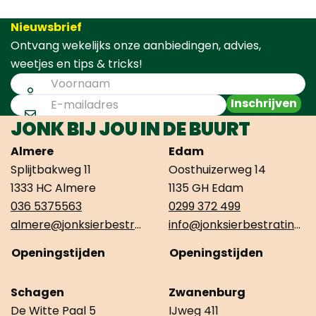
Nieuwsbrief
Ontvang wekelijks onze aanbiedingen, advies,
weetjes en tips & tricks!
Inschrijven
JONK BIJ JOU IN DE BUURT
Almere
Edam
Splijtbakweg 11
Oosthuizerweg 14
1333 HC Almere
1135 GH Edam
036 5375563
0299 372 499
almere@jonksierbestrating.nl
info@jonksierbestrating.nl
Openingstijden
Openingstijden
Schagen
Zwanenburg
De Witte Paal 5
IJweg 411