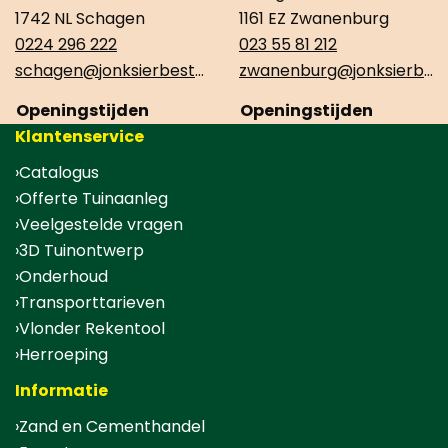
1742 NL Schagen
1161 EZ Zwanenburg
0224 296 222
023 55 81 212
schagen@jonksierbestrating.nl
zwanenburg@jonksierbestrating.nl
Openingstijden
Openingstijden
Klantenservice
Catalogus
Offerte Tuinaanleg
Veelgestelde vragen
3D Tuinontwerp
Onderhoud
Transporttarieven
Vlonder Rekentool
Herroeping
Informatie
Zand en Cementhandel