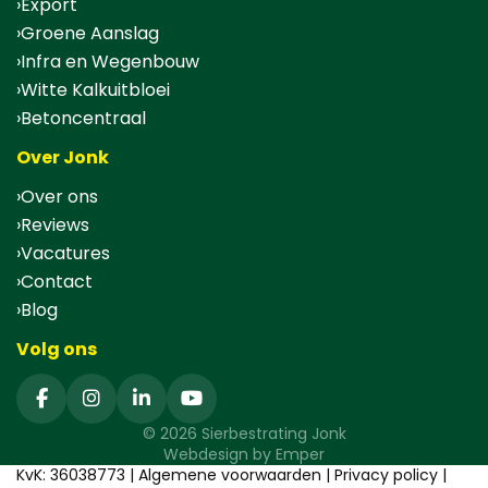
Export
Groene Aanslag
Infra en Wegenbouw
Witte Kalkuitbloei
Betoncentraal
Over Jonk
Over ons
Reviews
Vacatures
Contact
Blog
Volg ons
© 2026 Sierbestrating Jonk
Webdesign by
Emper
KvK: 36038773 |
Algemene voorwaarden
|
Privacy policy
|