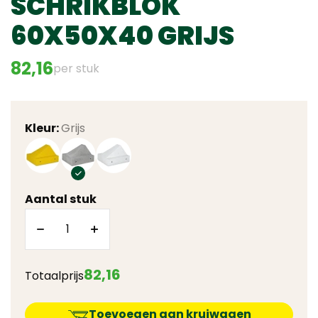
SCHRIKBLOK
60X50X40 GRIJS
82,16
per stuk
Kleur:
Grijs
Aantal stuk
82
,
16
Totaalprijs
Toevoegen aan kruiwagen