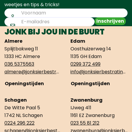
weetjes en tips & tricks!
Inschrijven
JONK BIJ JOU IN DE BUURT
Almere
Edam
Splijtbakweg 11
Oosthuizerweg 14
1333 HC Almere
1135 GH Edam
036 5375563
0299 372 499
almere@jonksierbestrating.nl
info@jonksierbestrating.nl
Openingstijden
Openingstijden
Schagen
Zwanenburg
De Witte Paal 5
IJweg 411
1742 NL Schagen
1161 EZ Zwanenburg
0224 296 222
023 55 81 212
schagen@jonksierbestrating.nl
zwanenburg@jonksierbestrating.nl