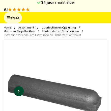
34 jaar
marktleider
9.1
menu
Home
/
Assortiment
/
Muurblokken en Opsluiting
/
Muur- en Stapelblokken
/
Plakbanden en Stootbanden
/
Stootband 20x17x95 cm 1 kant rond en 1 kant recht Antraciet