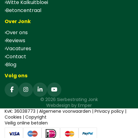
Witte Kalkuitbloei
Betoncentraal
Over Jonk
Over ons
Reviews
Vacatures
Contact
Blog
Volg ons
© 2026 Sierbestrating Jonk
Webdesign by
Emper
KvK: 36038773 |
Algemene voorwaarden
|
Privacy policy
|
Cookies
|
Copyright
Veilig online betalen