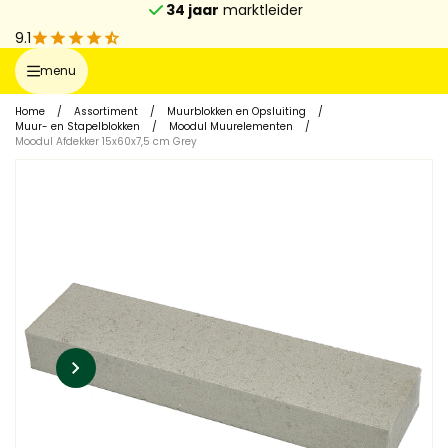
34 jaar
marktleider
9.1
menu
Home
/
Assortiment
/
Muurblokken en Opsluiting
/
Muur- en Stapelblokken
/
Moodul Muurelementen
/
Moodul Afdekker 15x60x7,5 cm Grey