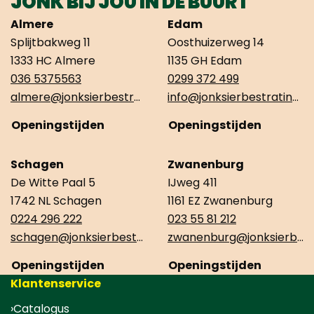
JONK BIJ JOU IN DE BUURT
Almere
Edam
Splijtbakweg 11
Oosthuizerweg 14
1333 HC Almere
1135 GH Edam
036 5375563
0299 372 499
almere@jonksierbestrating.nl
info@jonksierbestrating.nl
Openingstijden
Openingstijden
Schagen
Zwanenburg
De Witte Paal 5
IJweg 411
1742 NL Schagen
1161 EZ Zwanenburg
0224 296 222
023 55 81 212
schagen@jonksierbestrating.nl
zwanenburg@jonksierbestrating.nl
Openingstijden
Openingstijden
Klantenservice
Catalogus