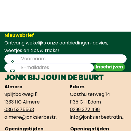
Nieuwsbrief
Ontvang wekelijks onze aanbiedingen, advies,
weetjes en tips & tricks!
Inschrijven
JONK BIJ JOU IN DE BUURT
Almere
Edam
Splijtbakweg 11
Oosthuizerweg 14
1333 HC Almere
1135 GH Edam
036 5375563
0299 372 499
almere@jonksierbestrating.nl
info@jonksierbestrating.nl
Openingstijden
Openingstijden