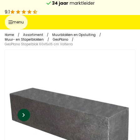
34 jaar
marktleider
9.1
menu
Home
/
Assortiment
/
Muurblokken en Opsluiting
/
Muur- en Stapelblokken
/
GeoPlano
/
GeoPlano Stapelblok 60x15x15 cm Volterra