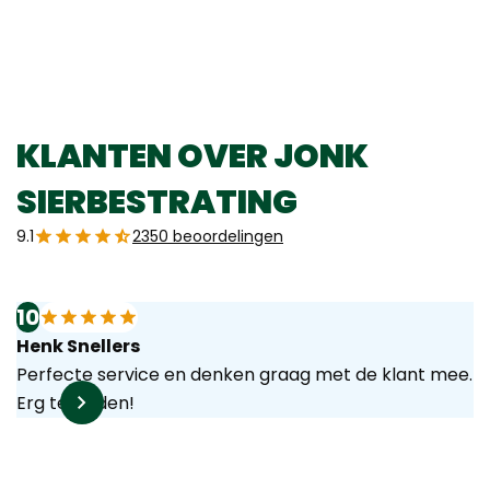
Rvs
50
54,95
23,95
per st
per set
per m²
25,95
KLANTEN OVER JONK
SIERBESTRATING
9.1
2350 beoordelingen
10
Henk Snellers
Perfecte service en denken graag met de klant mee.
Erg tevreden!