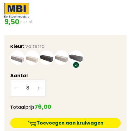
9,50
per st
Kleur:
Volterra
Aantal
76
,
00
Totaalprijs
Toevoegen aan kruiwagen