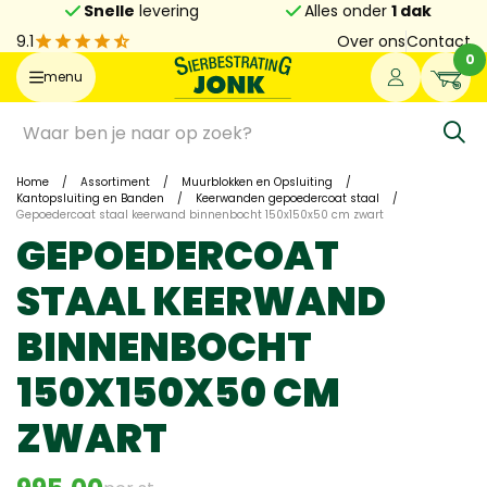
Snelle
levering
Alles onder
1 dak
9.1
Over ons
Contact
0
menu
Home
/
Assortiment
/
Muurblokken en Opsluiting
/
Kantopsluiting en Banden
/
Keerwanden gepoedercoat staal
/
Gepoedercoat staal keerwand binnenbocht 150x150x50 cm zwart
GEPOEDERCOAT
STAAL KEERWAND
BINNENBOCHT
150X150X50 CM
ZWART