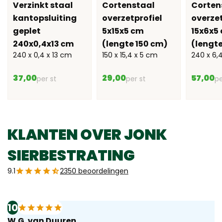
Verzinkt staal
Cortenstaal
Corten
kantopsluiting
overzetprofiel
overzet
geplet
5x15x5 cm
15x6x5
240x0,4x13 cm
(lengte 150 cm)
(lengt
240 x 0,4 x 13 cm
150 x 15,4 x 5 cm
240 x 6,
37,00
29,00
57,00
per st
per st
pe
KLANTEN OVER JONK
SIERBESTRATING
9.1
2350 beoordelingen
10
W.G. van Duuren