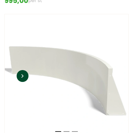
995,00
per st