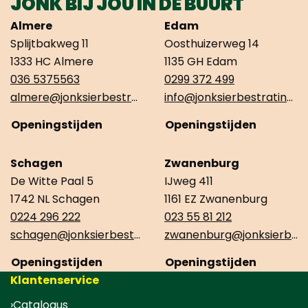
JONK BIJ JOU IN DE BUURT
Almere
Edam
Splijtbakweg 11
Oosthuizerweg 14
1333 HC Almere
1135 GH Edam
036 5375563
0299 372 499
almere@jonksierbestrating.nl
info@jonksierbestrating.nl
Openingstijden
Openingstijden
Schagen
Zwanenburg
De Witte Paal 5
IJweg 411
1742 NL Schagen
1161 EZ Zwanenburg
0224 296 222
023 55 81 212
schagen@jonksierbestrating.nl
zwanenburg@jonksierbestrating.nl
Openingstijden
Openingstijden
Klantenservice
Catalogus