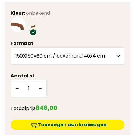
Kleur:
onbekend
Formaat
Aantal st
846
,
00
Totaalprijs
Toevoegen aan kruiwagen