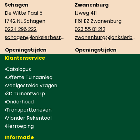
Schagen
Zwanenburg
De Witte Paal 5
IJweg 411
1742 NL Schagen
1161 EZ Zwanenburg
0224 296 222
023 55 81 212
schagen@jonksierbestrating.nl
zwanenburg@jonksierbestrating.nl
Openingstijden
Openingstijden
Klantenservice
Catalogus
Offerte Tuinaanleg
Veelgestelde vragen
3D Tuinontwerp
Onderhoud
Transporttarieven
Vlonder Rekentool
Herroeping
Informatie