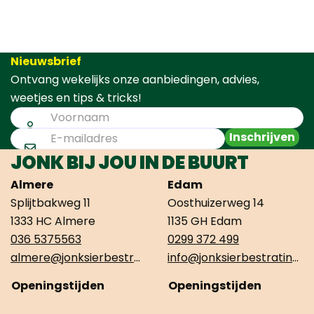
Nieuwsbrief
Ontvang wekelijks onze aanbiedingen, advies,
weetjes en tips & tricks!
Inschrijven
JONK BIJ JOU IN DE BUURT
Almere
Edam
Splijtbakweg 11
Oosthuizerweg 14
1333 HC Almere
1135 GH Edam
036 5375563
0299 372 499
almere@jonksierbestrating.nl
info@jonksierbestrating.nl
Openingstijden
Openingstijden