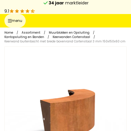
34 jaar
marktleider
9.1
menu
Home
/
Assortiment
/
Muurblokken en Opsluiting
/
Kantopsluiting en Banden
/
Keerwanden Cortenstaal
/
Keerwand buitenbocht met brede bovenrand Cortenstaal 3 mm 150x150x60 cm