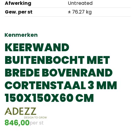
Afwerking
Untreated
Gew. per st
± 76.27 kg
Kenmerken
KEERWAND
BUITENBOCHT MET
BREDE BOVENRAND
CORTENSTAAL 3 MM
150X150X60 CM
846,00
per st