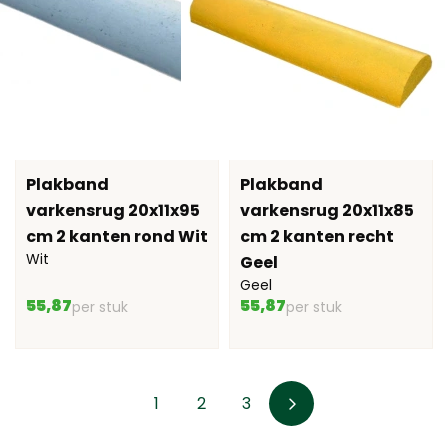
Plakband
Plakband
varkensrug 20x11x95
varkensrug 20x11x85
cm 2 kanten rond Wit
cm 2 kanten recht
Wit
Geel
Geel
55,87
55,87
per stuk
per stuk
1
2
3