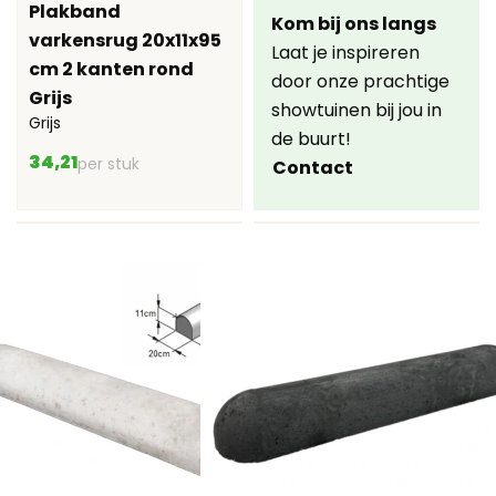
Plakband
Kom bij ons langs
varkensrug 20x11x95
Laat je inspireren
cm 2 kanten rond
door onze prachtige
Grijs
showtuinen bij jou in
Grijs
de buurt!
34,21
per stuk
Contact