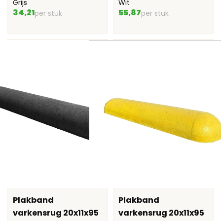
Grijs
Wit
34,21
55,87
per stuk
per stuk
Plakband
Plakband
varkensrug 20x11x95
varkensrug 20x11x95