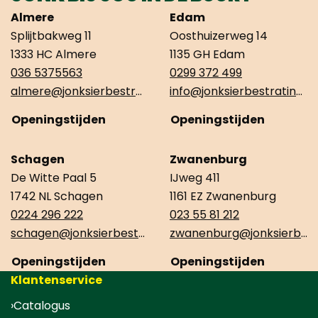
Almere
Edam
Splijtbakweg 11
Oosthuizerweg 14
1333 HC Almere
1135 GH Edam
036 5375563
0299 372 499
almere@jonksierbestrating.nl
info@jonksierbestrating.nl
Openingstijden
Openingstijden
Schagen
Zwanenburg
De Witte Paal 5
IJweg 411
1742 NL Schagen
1161 EZ Zwanenburg
0224 296 222
023 55 81 212
schagen@jonksierbestrating.nl
zwanenburg@jonksierbestrating.nl
Openingstijden
Openingstijden
Klantenservice
Catalogus