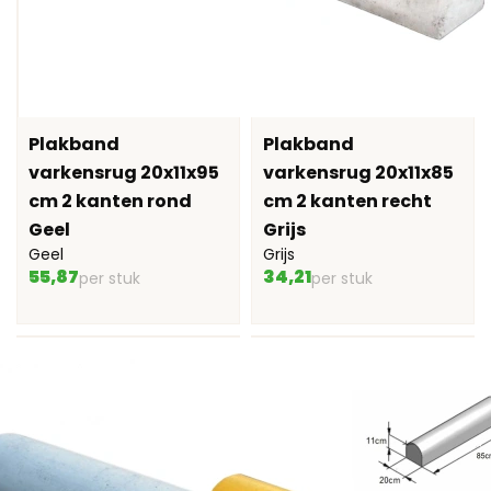
Plakband
Plakband
varkensrug 20x11x95
varkensrug 20x11x85
cm 2 kanten rond
cm 2 kanten recht
Geel
Grijs
Geel
Grijs
55,87
34,21
per stuk
per stuk