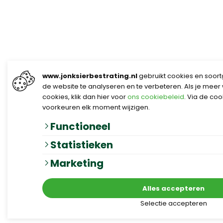
www.jonksierbestrating.nl
gebruikt cookies en soort
de website te analyseren en te verbeteren. Als je meer
cookies, klik dan hier voor
ons cookiebeleid
. Via de co
voorkeuren elk moment wijzigen.
Functioneel
Statistieken
Marketing
Alles accepteren
Selectie accepteren