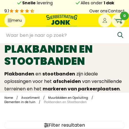
Snelle
levering
Alles onder
1 dak
9.1
Over ons
Contact
0
menu
PLAKBANDEN EN
STOOTBANDEN
Plakbanden
en
stootbanden
zijn ideale
oplossingen voor het
afscheiden
van verschillende
terreinen en het
markeren van parkeerplaatsen
.
Home
/
Assortiment
/
Muurblokken en Opsluiting
/
Elementen in de tuin
/
Plakbanden en Stootbanden
Filter resultaten