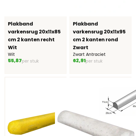
Plakband
Plakband
varkensrug 20x11x85
varkensrug 20x11x95
cm 2 kanten recht
cm 2 kanten rond
Wit
Zwart
Wit
Zwart Antraciet
55,87
62,91
per stuk
per stuk