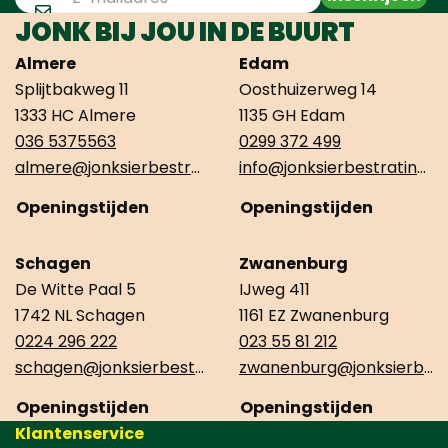
JONK BIJ JOU IN DE BUURT
Almere
Edam
Splijtbakweg 11
Oosthuizerweg 14
1333 HC Almere
1135 GH Edam
036 5375563
0299 372 499
almere@jonksierbestrating.nl
info@jonksierbestrating.nl
Openingstijden
Openingstijden
Schagen
Zwanenburg
De Witte Paal 5
IJweg 411
1742 NL Schagen
1161 EZ Zwanenburg
0224 296 222
023 55 81 212
schagen@jonksierbestrating.nl
zwanenburg@jonksierbestrating.nl
Openingstijden
Openingstijden
Klantenservice