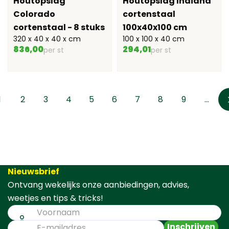
Houtopslag
Houtopslag Indiana
Colorado
cortenstaal
cortenstaal - 8 stuks
100x40x100 cm
320 x 40 x 40 x cm
100 x 100 x 40 cm
836,00
294,01
per st
per st
1
2
3
4
5
6
7
8
9
...
Nieuwsbrief
Ontvang wekelijks onze aanbiedingen, advies,
weetjes en tips & tricks!
Inschrijven