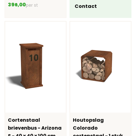
396,00
per st
Contact
Cortenstaal
Houtopslag
brievenbus - Arizona
Colorado
S - 40 x 40 x 100 cm
cortenstaal - 1 stuk