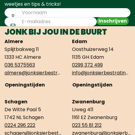
weetjes en tips & tricks!
Inschrijven
JONK BIJ JOU IN DE BUURT
Almere
Edam
Splijtbakweg 11
Oosthuizerweg 14
1333 HC Almere
1135 GH Edam
036 5375563
0299 372 499
almere@jonksierbestrating.nl
info@jonksierbestrating.nl
Openingstijden
Openingstijden
Schagen
Zwanenburg
De Witte Paal 5
IJweg 411
1742 NL Schagen
1161 EZ Zwanenburg
0224 296 222
023 55 81 212
schagen@jonksierbestrating.nl
zwanenburg@jonksierbestrating.nl