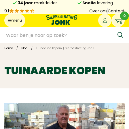
34 jaar
marktleider
Snelle
levering
9.1
Over ons
Contact
0
menu
Home
/
Blog
/
Tuinaarde kopen? | Sierbestrating Jonk
TUINAARDE KOPEN