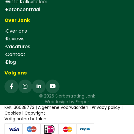
Witte Kalkuitbloei
Betoncentraal
Over Jonk
Over ons
Reviews
Vacatures
Contact
Blog
Volg ons
© 2026 Sierbestrating Jonk
Webdesign by
Emper
KvK: 36038773 |
Algemene voorwaarden
|
Privacy policy
|
Cookies
|
Copyright
Veilig online betalen