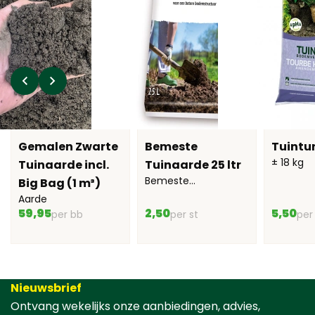
Gemalen Zwarte
Bemeste
Tuintur
± 18 kg
Tuinaarde incl.
Tuinaarde 25 ltr
Bemeste
Big Bag (1 m³)
tuinaarde
Aarde
59,95
2,50
5,50
per bb
per st
per
Nieuwsbrief
Ontvang wekelijks onze aanbiedingen, advies,