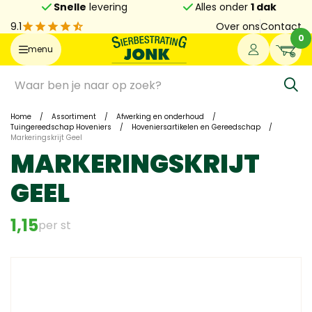
Snelle
levering
Alles onder
1 dak
9.1
Over ons
Contact
0
menu
Home
/
Assortiment
/
Afwerking en onderhoud
/
Tuingereedschap Hoveniers
/
Hoveniersartikelen en Gereedschap
/
Markeringskrijt Geel
MARKERINGSKRIJT
GEEL
1,15
per st