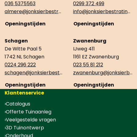
036 5375563
0299 372 499
almere@jonksierbestrating.nl
info@jonksierbestrating.nl
Openingstijden
Openingstijden
Schagen
Zwanenburg
De Witte Paal 5
IJweg 411
1742 NL Schagen
1161 EZ Zwanenburg
0224 296 222
023 55 81 212
schagen@jonksierbestrating.nl
zwanenburg@jonksierbestrating.nl
Openingstijden
Openingstijden
Klantenservice
Catalogus
Offerte Tuinaanleg
Veelgestelde vragen
3D Tuinontwerp
Onderhoud