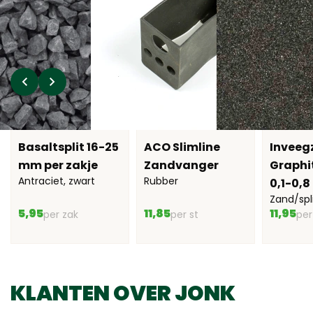
Basaltsplit 16-25
ACO Slimline
Inveeg
mm per zakje
Zandvanger
Graphi
Antraciet, zwart
Rubber
0,1-0,
Zand/spl
5,95
11,85
11,95
per zak
per st
per
KLANTEN OVER JONK