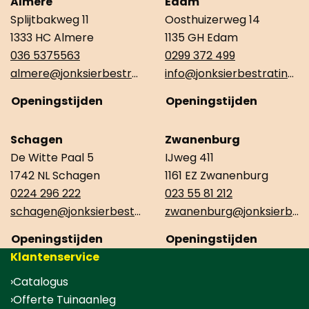
Almere
Edam
Splijtbakweg 11
Oosthuizerweg 14
1333 HC Almere
1135 GH Edam
036 5375563
0299 372 499
almere@jonksierbestrating.nl
info@jonksierbestrating.nl
Openingstijden
Openingstijden
Schagen
Zwanenburg
De Witte Paal 5
IJweg 411
1742 NL Schagen
1161 EZ Zwanenburg
0224 296 222
023 55 81 212
schagen@jonksierbestrating.nl
zwanenburg@jonksierbestrating.nl
Openingstijden
Openingstijden
Klantenservice
Catalogus
Offerte Tuinaanleg