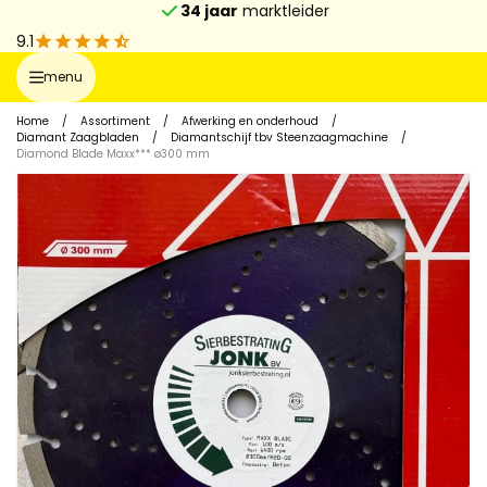
34 jaar
marktleider
9.1
menu
Home
/
Assortiment
/
Afwerking en onderhoud
/
Diamant Zaagbladen
/
Diamantschijf tbv Steenzaagmachine
/
Diamond Blade Maxx*** ø300 mm